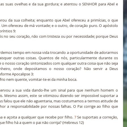
s suas ovelhas e da sua gordura; e atentou o SENHOR para Abel e 
ou da sua colheita; enquanto que Abel ofereceu a primícias, o que 
a. Um ofereceu de má vontade; e o outro, de coração puro. O apóstolo 
ríntios 9:
 no seu coração, não com tristeza ou por necessidade; porque Deus 
rdemos tempo em nossa vida trocando a oportunidade de adorarmos 
squer outras coisas. Quantos de nós, particularmente durante os 
 o nosso coração sintonizados com qualquer outra coisa que não seja 
nheiro, onde depositamos o nosso coração? Não servir a Deus 
nforme Apocalipse 3:
frio nem quente, vomitar-te-ei da minha boca.
eservou a sua vida dando-lhe um sinal para que nenhum homem o 
is. Mesmo assim, este se vitimizou dizendo ser impossível suportar a 
falou que ele não aguentaria, mas costumamos a termos atitude de 
r a responsabilidade por nossas falhas. O Pai corrige ao filho que 
 e açoita a qualquer que recebe por filho. 
7
 Se suportais a correção, 
ue filho há a quem o pai não corrija? (Hebreus 12)