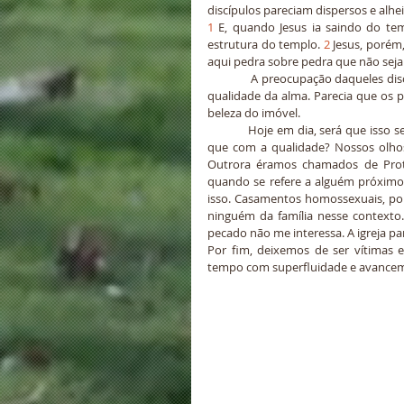
discípulos pareciam dispersos e alh
1
 E, quando Jesus ia saindo do te
estrutura do templo. 
2
 Jesus, porém
aqui pedra sobre pedra que não seja
            A preocupação daqueles discípulos estava mais voltada à suntuosidade do templo do que com a 
qualidade da alma. Parecia que os 
beleza do imóvel.
            Hoje em dia, será que isso se repete? Estamos mais preocupados com a beleza e a quantidade do 
que com a qualidade? Nossos olhos
Outrora éramos chamados de Prote
quando se refere a alguém próximo 
isso. Casamentos homossexuais, por
ninguém da família nesse contexto
pecado não me interessa. A igreja pa
Por fim, deixemos de ser vítimas
tempo com superfluidade e avancemo