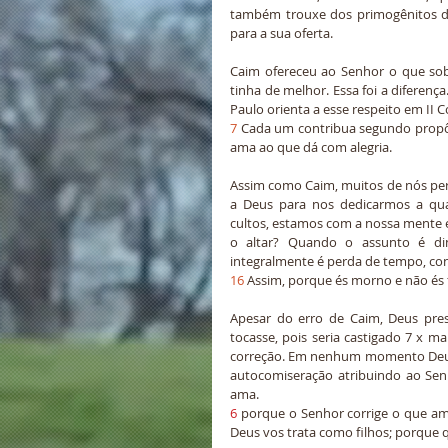
também trouxe dos primogênitos da
para a sua oferta.
Caim ofereceu ao Senhor o que sobr
tinha de melhor. Essa foi a diferenç
Paulo orienta a esse respeito em II Co
7
 Cada um contribua segundo propôs
ama ao que dá com alegria.
Assim como Caim, muitos de nós pe
a Deus para nos dedicarmos a quai
cultos, estamos com a nossa mente e
o altar? Quando o assunto é di
integralmente é perda de tempo, co
16
 Assim, porque és morno e não és 
Apesar do erro de Caim, Deus pr
tocasse, pois seria castigado 7 x ma
correção. Em nenhum momento Deus 
autocomiseração atribuindo ao Senho
ama.
6
 porque o Senhor corrige o que ama
Deus vos trata como filhos; porque q