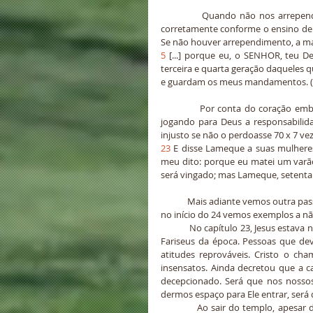
            Quando não nos arrependemos das falhas que cometemos, nossa geração não será educada 
corretamente conforme o ensino de D
Se não houver arrependimento, a ma
5
 [...] porque eu, o SENHOR, teu De
terceira e quarta geração daqueles 
e guardam os meus mandamentos. (
            Por conta do coração embrutecido de Caim, seu descendente Lameque também foi assassino, 
jogando para Deus a responsabilida
injusto se não o perdoasse 70 x 7 vez
23
 E disse Lameque a suas mulheres
meu dito: porque eu matei um varão,
será vingado; mas Lameque, setenta v
            Mais adiante vemos outra passagem onde o culto desagradou ao Senhor. Em Mateus, capítulos 23 e 
no início do 24 vemos exemplos a n
            No capítulo 23, Jesus estava no templo e usou adjetivos desagradáveis para se referir aos Escribas e 
Fariseus da época. Pessoas que 
atitudes reprováveis. Cristo o cha
insensatos. Ainda decretou que a ca
decepcionado. Será que nos nossos
dermos espaço para Ele entrar, será qu
            Ao sair do templo, apesar de toda insatisfação e repreensão que Jesus dirigiu àquele povo, seus 