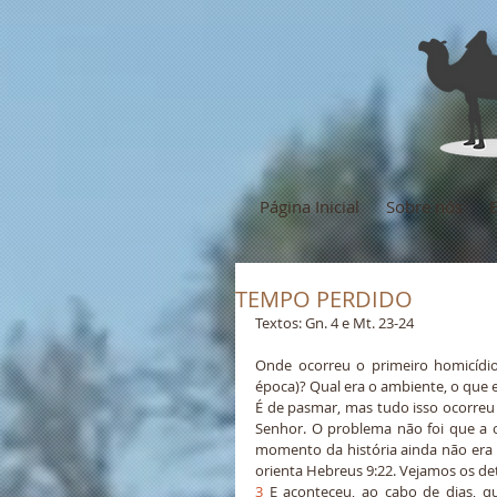
Página Inicial
Sobre nós
TEMPO PERDIDO
Textos: Gn. 4 e Mt. 23-24
Onde ocorreu o primeiro homicídi
época)? Qual era o ambiente, o que
É de pasmar, mas tudo isso ocorre
Senhor. O problema não foi que a o
momento da história ainda não era 
orienta Hebreus 9:22. Vejamos os det
3
 E aconteceu, ao cabo de dias, 