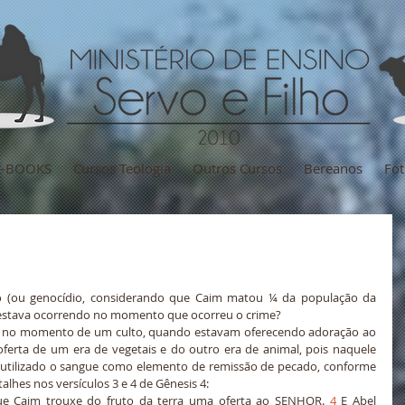
E-BOOKS
Cursos Teologia
Outros Cursos
Bereanos
Fot
o (ou genocídio, considerando que Caim matou ¼ da população da 
 estava ocorrendo no momento que ocorreu o crime?
u no momento de um culto, quando estavam oferecendo adoração ao 
ferta de um era de vegetais e do outro era de animal, pois naquele 
utilizado o sangue como elemento de remissão de pecado, conforme 
alhes nos versículos 3 e 4 de Gênesis 4:
que Caim trouxe do fruto da terra uma oferta ao SENHOR. 
4
 E Abel 