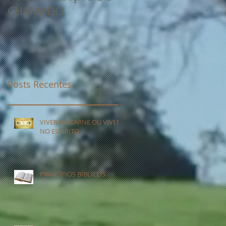
CHAMADO
NÃO PODE GERAR
CURA
Posts Recentes
VIVER NA CARNE OU VIVER
NO ESPÍRITO
PRINCÍPIOS BÍBLICOS