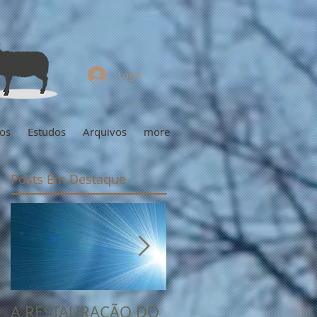
Login
os
Estudos
Arquivos
more
Posts Em Destaque
A RESTAURAÇÃO DO
UM LÍDER ENFERMO