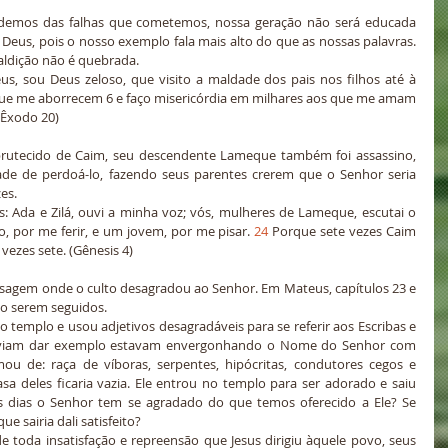
eus, pois o nosso exemplo fala mais alto do que as nossas palavras. 
ldição não é quebrada.
us, sou Deus zeloso, que visito a maldade dos pais nos filhos até à 
que me aborrecem 6 e faço misericórdia em milhares aos que me amam 
Êxodo 20)
de de perdoá-lo, fazendo seus parentes crerem que o Senhor seria 
es.
: Ada e Zilá, ouvi a minha voz; vós, mulheres de Lameque, escutai o 
 por me ferir, e um jovem, por me pisar. 
24
 Porque sete vezes Caim 
ezes sete. (Gênesis 4)
ão serem seguidos.
deviam dar exemplo estavam envergonhando o Nome do Senhor com 
mou de: raça de víboras, serpentes, hipócritas, condutores cegos e 
sa deles ficaria vazia. Ele entrou no templo para ser adorado e saiu 
 dias o Senhor tem se agradado do que temos oferecido a Ele? Se 
e sairia dali satisfeito?