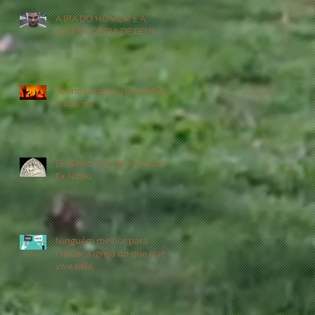
A IRA DO HOMEM E A
MISERICÓRDIA DE DEUS
Termos usados para definir
o inferno
Ex Nihilo Nihil Fit x Creatio
Ex Nihilo
Ninguém melhor para
criticar a igreja do que quem
vive nela.