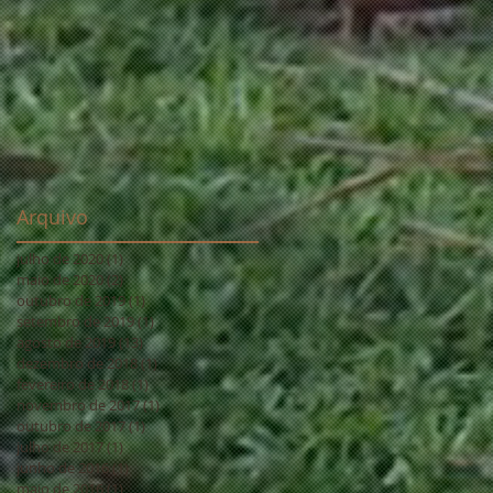
Arquivo
julho de 2020
(1)
1 post
maio de 2020
(2)
2 posts
outubro de 2019
(1)
1 post
setembro de 2019
(1)
1 post
agosto de 2019
(13)
13 posts
dezembro de 2018
(1)
1 post
fevereiro de 2018
(1)
1 post
novembro de 2017
(1)
1 post
outubro de 2017
(1)
1 post
julho de 2017
(1)
1 post
junho de 2016
(1)
1 post
maio de 2016
(1)
1 post