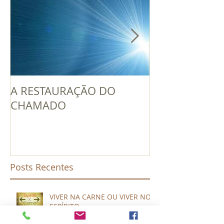
A RESTAURAÇÃO DO
UM LÍDER EN
CHAMADO
PODE GERAR 
Posts Recentes
VIVER NA CARNE OU VIVER NO
ESPÍRITO