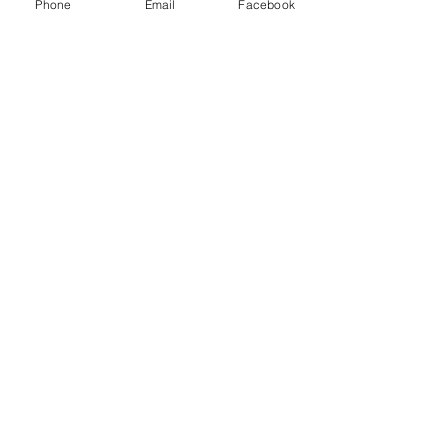
Phone
Email
Facebook
PRINCÍPIOS BÍBLICOS
LEVIATÃ
TEMPO PERDIDO