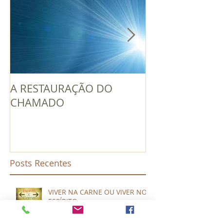
A RESTAURAÇÃO DO
UM LÍDER EN
CHAMADO
PODE GERAR 
Posts Recentes
VIVER NA CARNE OU VIVER NO
ESPÍRITO