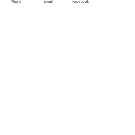
Phone
Email
Facebook
PRINCÍPIOS BÍBLICOS
LEVIATÃ
TEMPO PERDIDO