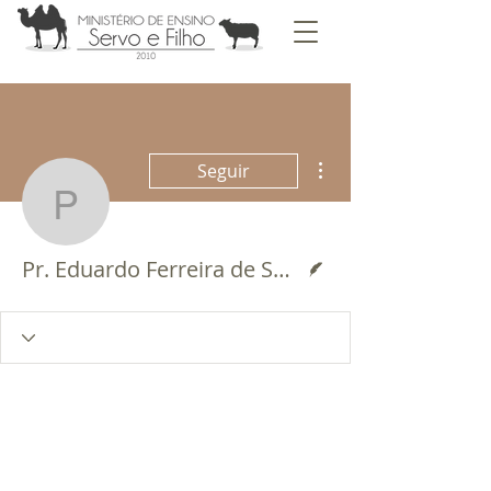
Mais ações
Seguir
Pr. Eduardo Ferreira de
Escritor
Pr. Eduardo Ferreira de Souza