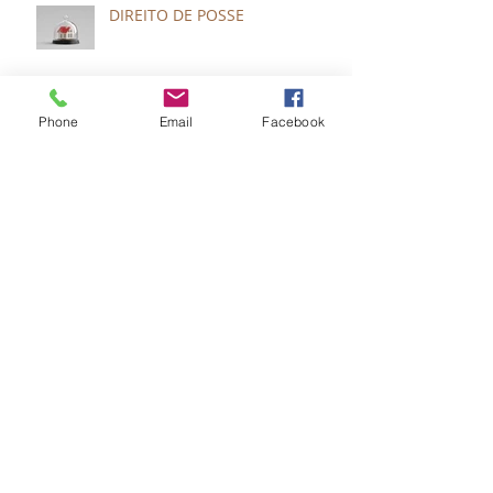
DIREITO DE POSSE
Phone
Email
Facebook
A IRA DO HOMEM E A
MISERICÓRDIA DE DEUS
Termos usados para definir o
inferno
Ex Nihilo Nihil Fit x Creatio Ex
Nihilo