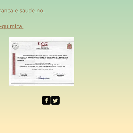
uranca-e-saude-no-
o-quimica