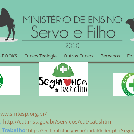
E-BOOKS
Cursos Teologia
Outros Cursos
Bereanos
Fot
www.sintesp.org.br/
:
http://cat.inss.gov.br/servicos/cat/cat.shtm
o Trabalho
:
https://enit.trabalho.gov.br/portal/index.php/segu