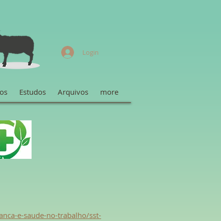
Login
os
Estudos
Arquivos
more
ranca-e-saude-no-trabalho/sst-