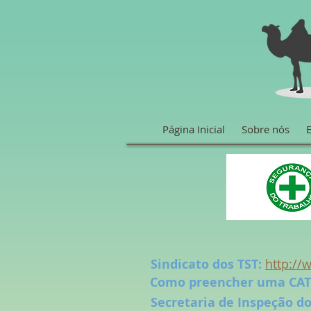
Página Inicial
Sobre nós
Sindicato dos TST:
http://
Como preencher uma CAT
Secretaria de Inspeção d