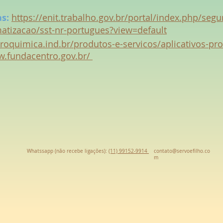
s:
https://enit.trabalho.gov.br/portal/index.php/seg
atizacao/sst-nr-portugues?view=default
roquimica.ind.br/produtos-e-servicos/aplicativos-pr
w.fundacentro.gov.br/
Whatssapp (não recebe ligações):
(11) 99152-9914
contato@servoefilho.co
m